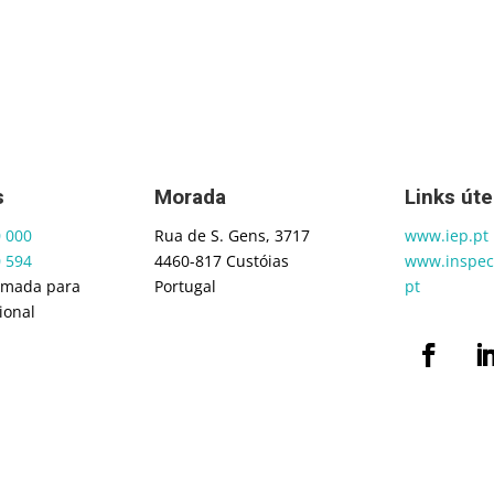
s
Morada
Links úte
0 000
Rua de S. Gens, 3717
www.iep.pt
0 594
4460-817 Custóias
www.inspeco
amada para
Portugal
pt
ional