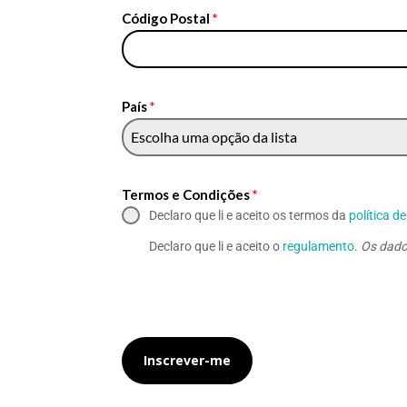
Código Postal
*
País
*
Escolha uma opção da lista
Termos e Condições
*
Declaro que li e aceito os termos da
política d
Declaro que li e aceito o
regulamento
.
Os dados
Inscrever-me