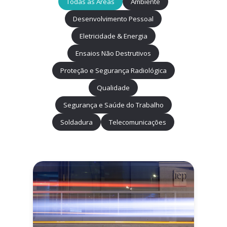
Todas as Áreas
Ambiente
Desenvolvimento Pessoal
Eletricidade & Energia
Ensaios Não Destrutivos
Proteção e Segurança Radiológica
Qualidade
Segurança e Saúde do Trabalho
Soldadura
Telecomunicações