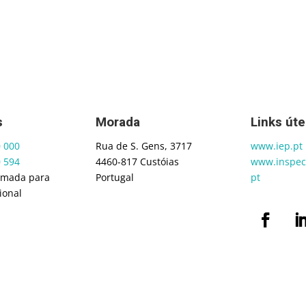
s
Morada
Links úte
0 000
Rua de S. Gens, 3717
www.iep.pt
0 594
4460-817 Custóias
www.inspeco
amada para
Portugal
pt
ional