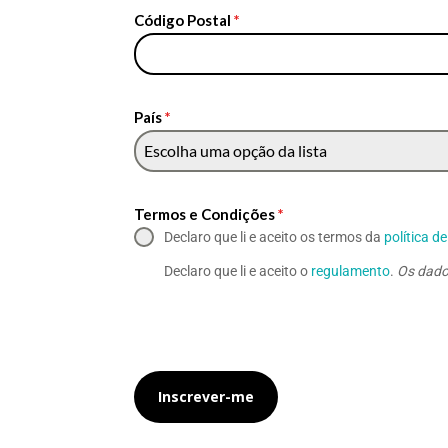
Código Postal
*
País
*
Escolha uma opção da lista
Termos e Condições
*
Declaro que li e aceito os termos da
política d
Declaro que li e aceito o
regulamento
.
Os dados
Inscrever-me